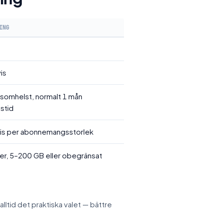
ING
is
somhelst, normalt 1 mån
stid
is per abonnemangsstorlek
er, 5–200 GB eller obegränsat
tid det praktiska valet — bättre