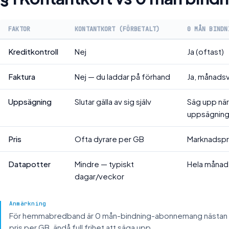
FAKTOR
KONTANTKORT (FÖRBETALT)
0 MÅN BINDN
Kreditkontroll
Nej
Ja (oftast)
Faktura
Nej — du laddar på förhand
Ja, månadsv
Uppsägning
Slutar gälla av sig själv
Säg upp när
uppsägning
Pris
Ofta dyrare per GB
Marknadspr
Datapotter
Mindre — typiskt
Hela månad
dagar/veckor
Anmärkning
För hemmabredband är 0 mån-bindning-abonnemang nästan all
pris per GB, ändå full frihet att säga upp.