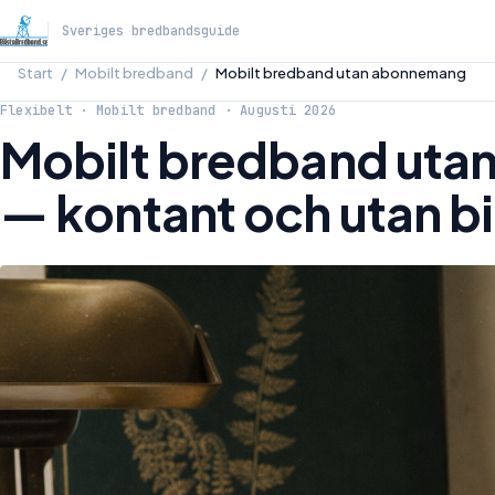
Sveriges bredbandsguide
Start
Mobilt bredband
Mobilt bredband utan abonnemang
Flexibelt · Mobilt bredband · Augusti 2026
Mobilt bredband ut
— kontant och utan b