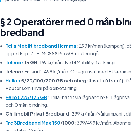
§ 2 Operatörer med 0 mån bin
bredband
Telia
Mobilt bredband Hemma
:
299 kr/mån (kampanj), d
öppet köp, ZTE-MC888Pro 5G-router ingår.
Telenor
15 GB:
169 kr/mån. Net4Mobility-täckning.
Telenor Fri surf:
499 kr/mån. Obegränsat med EU-roamin
Hallon
5/20/100/200 GB och obegränsat (fri surf):
fr
Router som tillval på delbetalning.
Fello 5/25/125 GB
:
Telia-nätet via lågband n28. Lågprisalt
och 0 mån bindning.
Chilimobil Privat Bredband:
299 kr/mån (vårkampanj), dä
Tre
3Bredband Max 150
/1000:
399/499 kr/mån. Abonnem
avbetalas 36 mån.