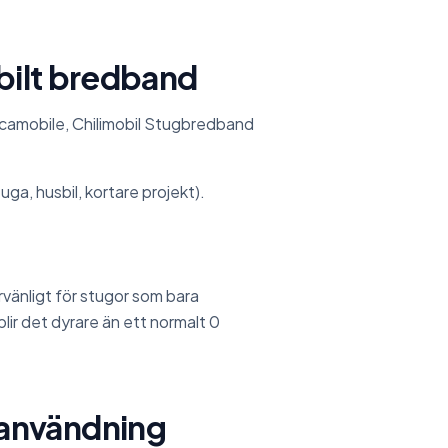
obilt bredband
ycamobile, Chilimobil Stugbredband
uga, husbil, kortare projekt).
vänligt för stugor som bara
ir det dyrare än ett normalt 0
användning