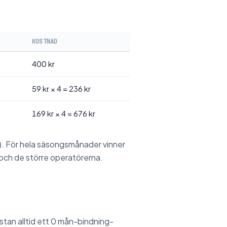
KOSTNAD
400 kr
59 kr × 4 = 236 kr
169 kr × 4 = 676 kr
d). För hela säsongsmånader vinner
 och de större operatörerna.
tan alltid ett 0 mån-bindning-