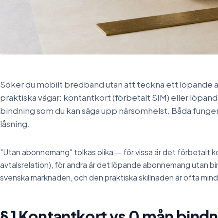
Söker du mobilt bredband utan att teckna ett löpande
praktiska vägar: kontantkort (förbetalt SIM) eller lö
bindning som du kan säga upp närsomhelst. Båda fungera
låsning.
"Utan abonnemang" tolkas olika — för vissa är det förbetalt k
avtalsrelation), för andra är det löpande abonnemang utan bi
svenska marknaden, och den praktiska skillnaden är ofta mind
§ 1 Kontantkort vs 0 mån bind