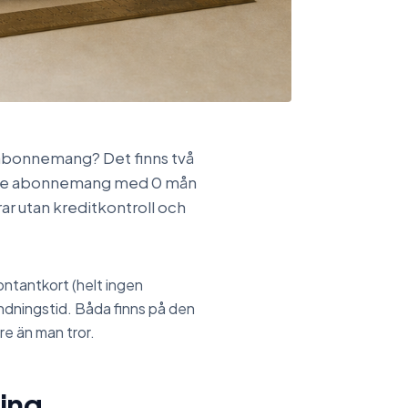
 abonnemang? Det finns två
pande abonnemang med 0 mån
r utan kreditkontroll och
ontantkort (helt ingen
ndningstid. Båda finns på den
re än man tror.
ning