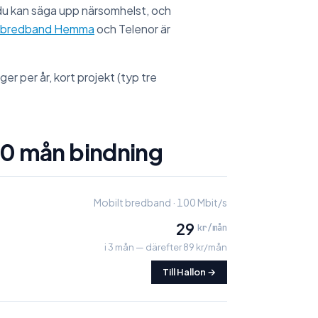
 du kan säga upp närsomhelst, och
lt bredband Hemma
och Telenor är
er per år, kort projekt (typ tre
0 mån bindning
Mobilt bredband · 100 Mbit/s
29
kr/mån
i 3 mån
— därefter 89 kr/mån
Till Hallon →