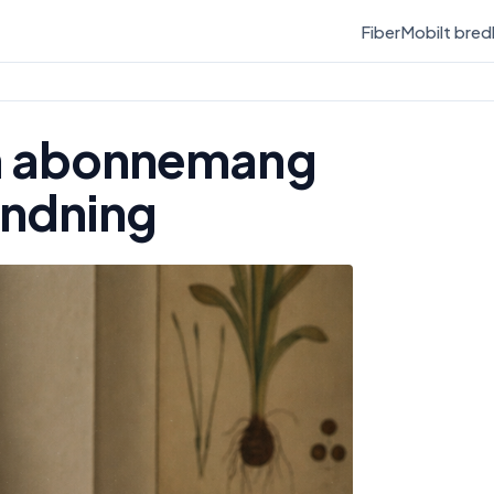
Fiber
Mobilt bre
an abonnemang
indning