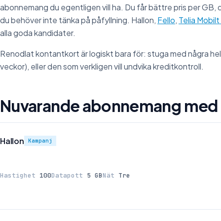
abonnemang du egentligen vill ha. Du får bättre pris per GB,
du behöver inte tänka på påfyllning. Hallon,
Fello
,
Telia Mobi
alla goda kandidater.
Renodlat kontantkort är logiskt bara för: stuga med några helg
veckor), eller den som verkligen vill undvika kreditkontroll.
Nuvarande abonnemang med 
Hallon
Kampanj
Hastighet
100
Datapott
5 GB
Nät
Tre