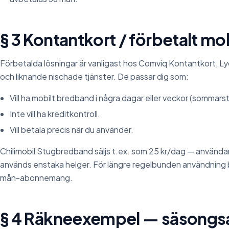
§ 3 Kontantkort / förbetalt m
Förbetalda lösningar är vanligast hos Comviq Kontantkort, L
och liknande nischade tjänster. De passar dig som:
Vill ha mobilt bredband i några dagar eller veckor (sommarst
Inte vill ha kreditkontroll.
Vill betala precis när du använder.
Chilimobil Stugbredband säljs t.ex. som 25 kr/dag — användar
används enstaka helger. För längre regelbunden användning bl
mån-abonnemang.
§ 4 Räkneexempel — säsongs